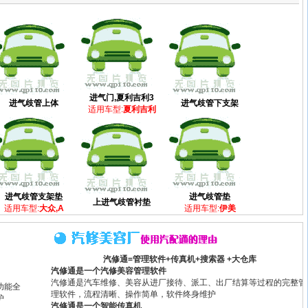
进气门,夏利吉利3
进气歧管上体
进气歧管下支架
适用车型:
夏利吉利
进气歧管支架垫
进气歧管垫
上进气歧管衬垫
适用车型:
大众,A
适用车型:
伊美
汽修通=管理软件+传真机+搜索器 +大仓库
汽修通是一个汽修美容管理软件
汽修通是汽车维修、美容从进厂接待、派工、出厂结算等过程的完整管
功能全
理软件，流程清晰、操作简单，软件终身维护
护
汽修通是一个智能传真机