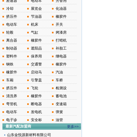
差速器
电动车
芳香用
冷却
展览会
化油器
挤压件
节油器
橡胶件
电动车
机床
开关
轮毂
气缸
烤漆房
离合器
橡胶件
打蜡机
制动器
遮阳品
补胎工
塑料件
保养用
继电器
钢铁
交通警
橡胶件
橡胶件
启动马
汽油
车厢
引擎盖
车桥
挤压件
飞轮
检测设
清洗养
橡胶件
蓄电池
弯管机
断电器
变速箱
电动车
发电机
弹簧
电子诊
安全标
油管
最新汽配加盟商
更多>>
山东金悦源新材料有限公司