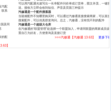
可以用汽配通光速写出一长串配件问价单或订货单，图文并茂，一键发
业汽配
送。接收方立即会收到短信、声音及页面三种提示
、联系
汽修通是一个配件搜索器
当疑难配件不知哪里购买时，可以通过汽修通直接搜索商家，可以直接
搜索配件，可以传真群发询问。总之，汽修通，没有找不到的配件
全国及同
汽修通是一个超级大仓库
息
在汽修通的“联盟管理”处选择一个联盟加入，申请同联盟的商家成员设
置自己为好友，方便查询及直接订货
家的配
>>>汽修通【汽修通 13.63】
更多下
3.63】