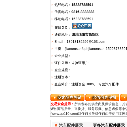
热线电话：
15228788591
传真电话：
0816-8888888
移动电话：15228788591
在线ＱＱ：
通信地址：
四川绵阳市高新区
Email：13913135256@163.com
主页：
/jiamensan/qphjiamensan-15228788591
企业类型：
证件公示：未验证用户
企业规模：
注册资本：
企业简介：注册资金100W。 专营汽车配件
交易安全提示：
所有发布的供应商及供求信息，其
诸如商品质量、退换货、服务瑕疵、信息虚假等争议
(www.qp110.com)对任何损失或任何由于使
汽车配件展示
更多汽车配件展示