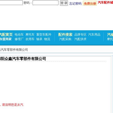
汽车配件城
密码：
忘记密码
免费注册
汽配黄页
配件搜索
汽
电动车
摩托车
重型车配件
品牌专区
汽车用品
加盟商家
修理厂
农用车
轴承
物流
汽配采购
汽配供求
摩托
众鑫汽车零部件有限公司
绵阳众鑫汽车零部件有限公司
，请说明您是从汽
！