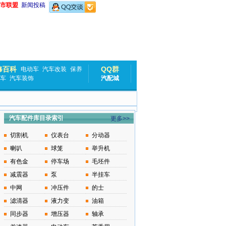
市联盟
新闻投稿
修百科
QQ群
电动车
汽车改装
保养
车
汽车装饰
汽配城
汽车配件库目录索引
更多>>
切割机
仪表台
分动器
喇叭
球笼
举升机
有色金
停车场
毛坯件
减震器
泵
半挂车
中网
冲压件
的士
滤清器
液力变
油箱
同步器
增压器
轴承