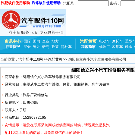
汽配软件使用帮助
汽修软件使用帮助
汽配号：
密码：
资讯中心
汽配黄页
国际
国内
企业
地方
电动车
摩托车
重型
行业快报
展会
统计
研究
政策
特种车
加盟商家
修理厂
农用车
轴承
当前位置：
汽车配件110网
>>
汽配黄页
>> 绵阳信立兴小汽车维修服务有限公司
绵阳信立兴小汽车维修服务有限
商家名称：绵阳信立兴小汽车维修服务有限公司
经营项目：主要从事二类汽车维修、保养、
轮胎
销售、刹车片销售
行业类别：汽修厂及维修站
所在地区：四川-绵阳
联系人：子研
联系电话：15280972165
友情提示：请您在联系采购商或者供应商的时候，请说明您是从汽
配110网上看到的信息，以免造成信任上的误会！