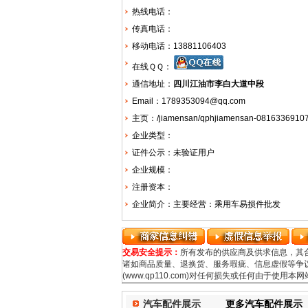
热线电话：
传真电话：
移动电话：13881106403
在线ＱＱ：
通信地址：
四川江油市李白大道中段
Email：1789353094@qq.com
主页：
/jiamensan/qphjiamensan-08163369107
企业类型：
证件公示：未验证用户
企业规模：
注册资本：
企业简介：主要经营：乘用车易损件批发
交易安全提示：
所有发布的供应商及供求信息，其
诸如商品质量、退换货、服务瑕疵、信息虚假等争议
(www.qp110.com)对任何损失或任何由于使
汽车配件展示
更多汽车配件展示