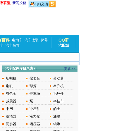
市联盟
新闻投稿
修百科
QQ群
电动车
汽车改装
保养
车
汽车装饰
汽配城
汽车配件库目录索引
更多>>
切割机
仪表台
分动器
喇叭
球笼
举升机
有色金
停车场
毛坯件
减震器
泵
半挂车
中网
冲压件
的士
滤清器
液力变
油箱
同步器
增压器
轴承