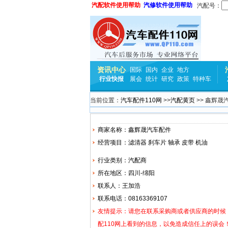
汽配软件使用帮助
汽修软件使用帮助
汽配号：
资讯中心
国际
国内
企业
地方
行业快报
展会
统计
研究
政策
特种车
当前位置：
汽车配件110网
>>
汽配黄页
>> 鑫辉晟
商家名称：鑫辉晟汽车配件
经营项目：
滤清器
刹车片
轴承
皮带
机油
行业类别：汽配商
所在地区：四川-绵阳
联系人：王加浩
联系电话：08163369107
友情提示：请您在联系采购商或者供应商的时候
配110网上看到的信息，以免造成信任上的误会