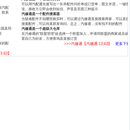
可以用汽配通光速写出一长串配件问价单或订货单，图文并茂，一键发
业汽配
送。接收方立即会收到短信、声音及页面三种提示
、联系
汽修通是一个配件搜索器
当疑难配件不知哪里购买时，可以通过汽修通直接搜索商家，可以直接
搜索配件，可以传真群发询问。总之，汽修通，没有找不到的配件
全国及同
汽修通是一个超级大仓库
息
在汽修通的“联盟管理”处选择一个联盟加入，申请同联盟的商家成员设
置自己为好友，方便查询及直接订货
家的配
>>>汽修通【汽修通 13.63】
更多下
3.63】