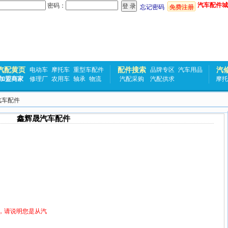
汽车配件城
密码：
忘记密码
免费注册
汽配黄页
配件搜索
汽
电动车
摩托车
重型车配件
品牌专区
汽车用品
加盟商家
修理厂
农用车
轴承
物流
汽配采购
汽配供求
摩托
汽车配件
鑫辉晟汽车配件
，请说明您是从汽
！