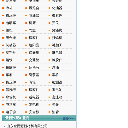
差速器
电动车
芳香用
冷却
展览会
化油器
挤压件
节油器
橡胶件
电动车
机床
开关
轮毂
气缸
烤漆房
离合器
橡胶件
打蜡机
制动器
遮阳品
补胎工
塑料件
保养用
继电器
钢铁
交通警
橡胶件
橡胶件
启动马
汽油
车厢
引擎盖
车桥
挤压件
飞轮
检测设
清洗养
橡胶件
蓄电池
弯管机
断电器
变速箱
电动车
发电机
弹簧
电子诊
安全标
油管
最新汽配加盟商
更多>>
山东金悦源新材料有限公司