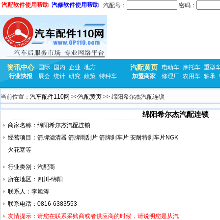
汽配软件使用帮助
汽修软件使用帮助
汽配号：
密码：
资讯中心
汽配黄页
国际
国内
企业
地方
电动车
摩托车
重型
行业快报
展会
统计
研究
政策
特种车
加盟商家
修理厂
农用车
轴承
当前位置：
汽车配件110网
>>
汽配黄页
>> 绵阳希尔杰汽配连锁
绵阳希尔杰汽配连锁
商家名称：绵阳希尔杰汽配连锁
经营项目：箭牌
滤清器
箭牌雨刮片 箭牌刹车片 安耐特刹车片NGK
火花塞
等
行业类别：汽配商
所在地区：四川-绵阳
联系人：李旭涛
联系电话：0816-6383553
友情提示：请您在联系采购商或者供应商的时候，请说明您是从汽