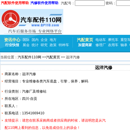
汽配软件使用帮助
汽修软件使用帮助
汽配号：
密码：
资讯中心
汽配黄页
国际
国内
企业
地方
电动车
摩托车
重型
行业快报
展会
统计
研究
政策
特种车
加盟商家
修理厂
农用车
轴承
当前位置：
汽车配件110网
>>
汽配黄页
>> 远洋汽修
远洋汽修
商家名称：远洋汽修
经营项目：专业维修各类汽车底盘，引挚，保养，解码
行业类别：汽修厂及维修站
所在地区：四川-自贡
联系人：
联系电话：13541669410
友情提示：请您在联系采购商或者供应商的时候，请说明您是从汽
配110网上看到的信息，以免造成信任上的误会！