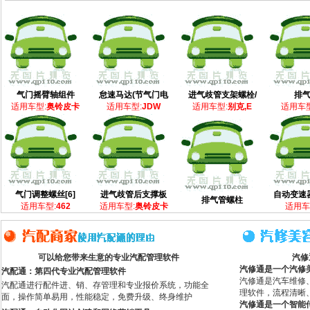
气门摇臂轴组件
怠速马达(节气门电
进气歧管支架螺栓/
排
适用车型:
奥铃皮卡
适用车型:
JDW
适用车型:
别克,E
适用车型
气门调整螺丝[6]
进气歧管后支撑板
自动变速
排气管螺柱
适用车型:
462
适用车型:
奥铃皮卡
适用车
可以给您带来生意的专业汽配管理软件
汽修
汽修通是一个汽修
汽配通：第四代专业汽配管理软件
汽修通是汽车维修
汽配通进行配件进、销、存管理和专业报价系统，功能全
理软件，流程清晰
面，操作简单易用，性能稳定，免费升级、终身维护
汽修通是一个智能