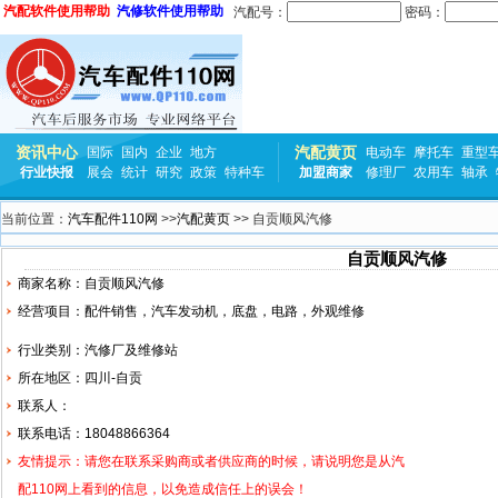
汽配软件使用帮助
汽修软件使用帮助
汽配号：
密码：
资讯中心
汽配黄页
国际
国内
企业
地方
电动车
摩托车
重型
行业快报
展会
统计
研究
政策
特种车
加盟商家
修理厂
农用车
轴承
当前位置：
汽车配件110网
>>
汽配黄页
>> 自贡顺风汽修
自贡顺风汽修
商家名称：自贡顺风汽修
经营项目：配件销售，汽车
发动机
，底盘，电路，外观维修
行业类别：汽修厂及维修站
所在地区：四川-自贡
联系人：
联系电话：18048866364
友情提示：请您在联系采购商或者供应商的时候，请说明您是从汽
配110网上看到的信息，以免造成信任上的误会！