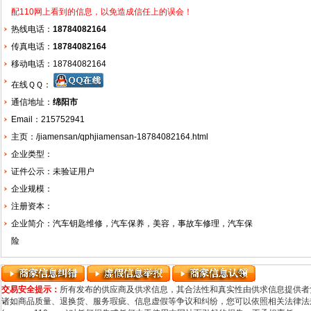
配110网上看到的信息，以免造成信任上的误会！
热线电话：
18784082164
传真电话：
18784082164
移动电话：18784082164
在线ＱＱ：
通信地址：
绵阳市
Email：215752941
主页：
/jiamensan/qphjiamensan-18784082164.html
企业类型：
证件公示：未验证用户
企业规模：
注册资本：
企业简介：汽车钥匙维修，汽车保养，美容，事故车修理，汽车保
险
交易安全提示：
所有发布的供应商及供求信息，其合法性和真实性由供求信息提供者
诸如商品质量、退换货、服务瑕疵、信息虚假等争议和纠纷，您可以依照相关法律法规