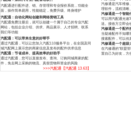
汽修通是汽车维修
汽配通进行配件进、销、存管理和专业报价系统，功能全
理软件，流程清晰
面，操作简单易用，性能稳定，免费升级、终身维护
汽修通是一个智能
汽配通：自动化网站创建和网络营销工具
可以用汽配通光速
汽配通免费注册后，就可以创建一个属于自己的专业汽配
送。接收方立即会
网站，包括企业介绍、供求、商品展示、人才招聘、联系
汽修通是一个配件
我们等功能
当疑难配件不知哪
汽配通：可以带来生意的好帮手
搜索配件，可以传
通过汽配通，可以让您加入汽配110服务平台，在全国及同
汽修通是一个超级
城汽配网上展示您的商家信息及发布的配件供求信息
在汽修通的“联盟
汽配通：节省成本、提高效率的好助手
置自己为好友，方
通过汽配通，您可以直接发布、查询、订购同城商家的配
件，免去网上采购的物流、真假货物和资金的风险
>>>汽配通【汽配通 13.63】