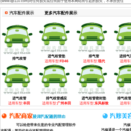
(www.qp110.com)对任何损失或任何由于使用本网站而引起的损失，不承担责任
汽车配件展示
更多汽车配件展示
进气歧管垫
排气管
进排气
排气歧管
适用车型:
FD46
适用车型:
现代
适用车
进气歧管
排气歧管感应
进气歧管密封垫
排气歧
适用车型:
丰田
适用车型:
广州本田
适用车型:
东风标致
适用车
可以给您带来生意的专业汽配管理软件
汽修
汽修通是一个汽修
汽配通：第四代专业汽配管理软件