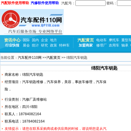
汽配软件使用帮助
汽修软件使用帮助
汽配号：
密码：
资讯中心
汽配黄页
国际
国内
企业
地方
电动车
摩托车
重型
行业快报
展会
统计
研究
政策
特种车
加盟商家
修理厂
农用车
轴承
当前位置：
汽车配件110网
>>
汽配黄页
>> 绵阳汽车钥匙
绵阳汽车钥匙
商家名称：绵阳汽车钥匙
经营项目：汽车钥匙维修，汽车保养，美容，事故车修理，汽车保
险，
行业类别：汽修厂及维修站
所在地区：四川-绵阳
联系人：18784082164
联系电话：18784082164
友情提示：请您在联系采购商或者供应商的时候，请说明您是从汽