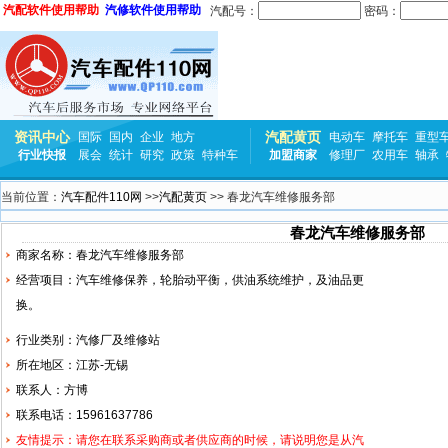
汽配软件使用帮助
汽修软件使用帮助
汽配号：
密码：
资讯中心
汽配黄页
国际
国内
企业
地方
电动车
摩托车
重型
行业快报
展会
统计
研究
政策
特种车
加盟商家
修理厂
农用车
轴承
当前位置：
汽车配件110网
>>
汽配黄页
>> 春龙汽车维修服务部
春龙汽车维修服务部
商家名称：春龙汽车维修服务部
经营项目：汽车维修保养，
轮胎
动平衡，供油系统维护，及油品更
换。
行业类别：汽修厂及维修站
所在地区：江苏-无锡
联系人：方博
联系电话：15961637786
友情提示：请您在联系采购商或者供应商的时候，请说明您是从汽