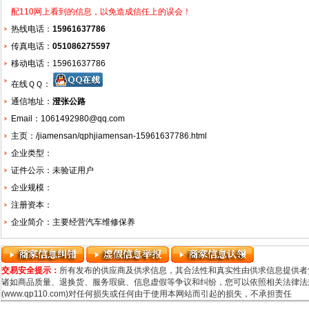
配110网上看到的信息，以免造成信任上的误会！
热线电话：
15961637786
传真电话：
051086275597
移动电话：15961637786
在线ＱＱ：
通信地址：
澄张公路
Email：1061492980@qq.com
主页：
/jiamensan/qphjiamensan-15961637786.html
企业类型：
证件公示：未验证用户
企业规模：
注册资本：
企业简介：主要经营汽车维修保养
交易安全提示：
所有发布的供应商及供求信息，其合法性和真实性由供求信息提供者
诸如商品质量、退换货、服务瑕疵、信息虚假等争议和纠纷，您可以依照相关法律法规
(www.qp110.com)对任何损失或任何由于使用本网站而引起的损失，不承担责任