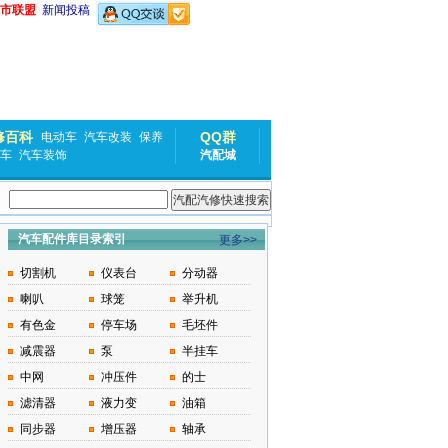
市联盟
新闻投稿
修百科
QQ群
电动车
汽车改装
保养
车
汽车装饰
汽配城
汽车配件库目录索引
更多>>
切割机
仪表台
分动器
喇叭
球笼
举升机
有色金
停车场
毛坯件
减震器
泵
半挂车
中网
冲压件
的士
滤清器
液力变
油箱
同步器
增压器
轴承