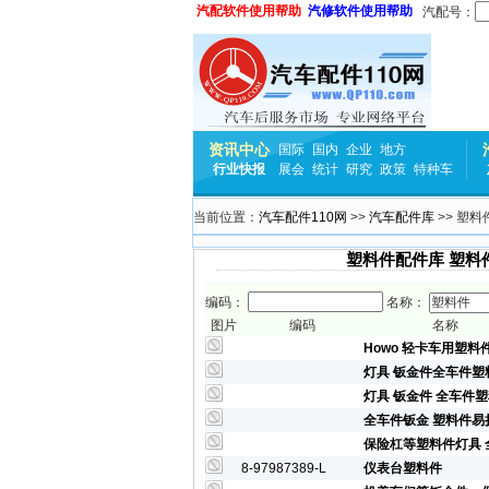
汽配软件使用帮助
汽修软件使用帮助
汽配号：
资讯中心
国际
国内
企业
地方
行业快报
展会
统计
研究
政策
特种车
当前位置：
汽车配件110网
>>
汽车配件库
>> 塑
塑料件配件库 塑料
编码：
名称：
图片
编码
名称
Howo 轻卡车用塑料
灯具 钣金件全车件塑
灯具 钣金件 全车件
全车件钣金 塑料件易
保险杠等塑料件灯具 
8-97987389-L
仪表台塑料件