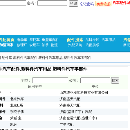
汽车配件城
密码：
忘记密码
免费注册
汽配黄页
配件搜索
汽
电动车
摩托车
重型车配件
品牌专区
汽车用品
加盟商家
修理厂
农用车
轴承
物流
汽配采购
汽配供求
摩托
料件配件库 塑料件汽车配件,塑料件汽车用品,塑料件汽车零部件
件汽车配件,塑料件汽车用品,塑料件汽车零部件
车型：
公司：
适用车型
单位
件
-
山东统亚模塑科技实业有限公司
料件
北京汽车
济南盛天汽配
塑料
北京E系
济南盛天汽配
损件
别克学佛
济南(盛世广宇）汽配
全
荣威 宝
济南金诺汽配(盛世广宇）
凯运
广星汽配