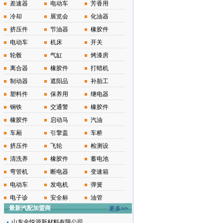
差速器
电动车
芳香用
冷却
展览会
化油器
挤压件
节油器
橡胶件
电动车
机床
开关
轮毂
气缸
烤漆房
离合器
橡胶件
打蜡机
制动器
遮阳品
补胎工
塑料件
保养用
继电器
钢铁
交通警
橡胶件
橡胶件
启动马
汽油
车厢
引擎盖
车桥
挤压件
飞轮
检测设
清洗养
橡胶件
蓄电池
弯管机
断电器
变速箱
电动车
发电机
弹簧
电子诊
安全标
油管
最新汽配加盟商
更多>>
山东金悦源新材料有限公司