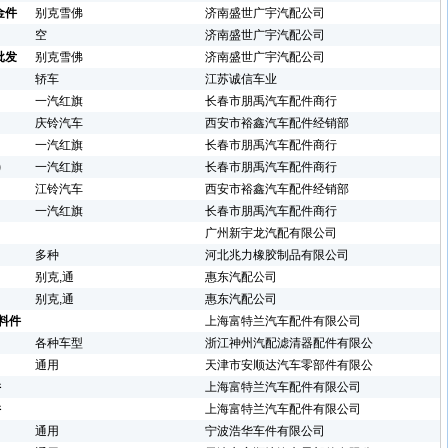
金件
别克雪佛
济南盛世广宇汽配公司
空
济南盛世广宇汽配公司
批发
别克雪佛
济南盛世广宇汽配公司
轿车
江苏诚信车业
一汽红旗
长春市朋禹汽车配件商行
庆铃汽车
西安市裕鑫汽车配件经销部
一汽红旗
长春市朋禹汽车配件商行
)
一汽红旗
长春市朋禹汽车配件商行
江铃汽车
西安市裕鑫汽车配件经销部
一汽红旗
长春市朋禹汽车配件商行
广州新宇龙汽配有限公司
多种
河北兆力橡胶制品有限公司
别克,通
惠东汽配公司
别克,通
惠东汽配公司
料件
上海富特兰汽车配件有限公司
各种车型
浙江神州汽配滤清器配件有限公
通用
天津市安顺达汽车零部件有限公
件
上海富特兰汽车配件有限公司
件
上海富特兰汽车配件有限公司
通用
宁波浩华车件有限公司