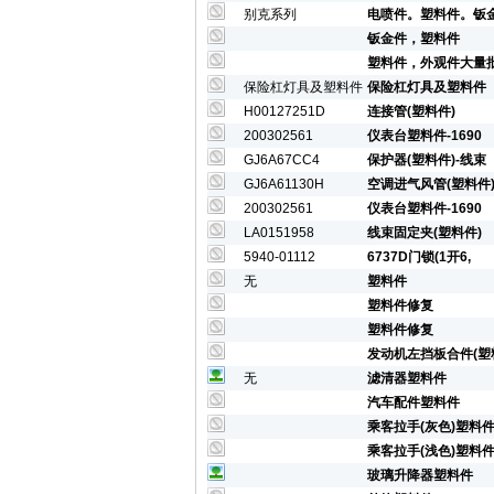
别克系列
电喷件。塑料件。钣
钣金件，塑料件
塑料件，外观件大量
保险杠灯具及塑料件
保险杠灯具及塑料件
H00127251D
连接管(塑料件)
200302561
仪表台塑料件-1690
GJ6A67CC4
保护器(塑料件)-线束
GJ6A61130H
空调进气风管(塑料件
200302561
仪表台塑料件-1690
LA0151958
线束固定夹(塑料件)
5940-01112
6737D门锁(1开6,
无
塑料件
塑料件修复
塑料件修复
发动机左挡板合件(塑
无
滤清器塑料件
汽车配件塑料件
乘客拉手(灰色)塑料
乘客拉手(浅色)塑料
玻璃升降器塑料件