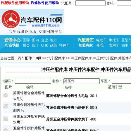
汽配软件使用帮助
汽修软件使用帮助
汽配号：
密码：
资讯中心
汽配黄页
国际
国内
企业
地方
电动车
摩托车
重型
行业快报
展会
统计
研究
政策
特种车
加盟商家
修理厂
农用车
轴承
当前位置：
汽车配件110网
>>
汽车配件库
>> 冲压件配件库 冲压件汽车配件,冲压件
冲压件配件库 冲压件汽车配件,冲压件汽车用品
编码：
名称：
车型：
图片
编码
名称
适用车型
苏州锌铝合金冲压件
苏州锌铝合金冲压件去毛边
30-1
去毛边
常州金属冲压件去毛
常州金属冲压件去毛刺去毛
80-3
刺去毛
苏州五金冲压零件脱
苏州五金冲压零件脱水烘干
400
水烘干
五金件车削件冲压件