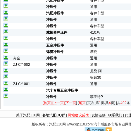
汽配冲压件
各种车型
冲压件
通用
汽配冲压件
各种车型
冲压件
通用
冲压件
各种车型
减振器冲压件
410系
冲压件
各种车型
五金冲压件
通用
弹簧冲压件
摩托
齐全
冲压件
通用
ZJ-CY-002
冲压件
通用
冲压件
尼桑-阿
冲压件
标致30
ZJ-CY-001
冲压件
通用
汽车专用五金冲压件
冲压件
菲亚特P
[首页] [上一页]
[
下一页
] [
尾页
][页次 第
1
页/共
4
页] [共
492
条
关于汽配110网
|
各地汽配QQ群
|
网站建议反馈
|
友情链接
|
联系我们
|
代
版权所有：汽配110网 www.qp110.com 汽车后服务市场专