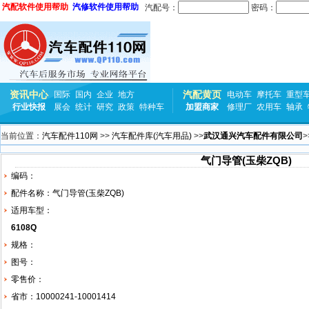
汽配软件使用帮助
汽修软件使用帮助
汽配号：
密码：
资讯中心
汽配黄页
国际
国内
企业
地方
电动车
摩托车
重型
行业快报
展会
统计
研究
政策
特种车
加盟商家
修理厂
农用车
轴承
当前位置：
汽车配件110网
>>
汽车配件库(汽车用品)
>>
武汉通兴汽车配件有限公司
>
气门导管(玉柴ZQB)
编码：
配件名称：气门导管(玉柴ZQB)
适用车型：
6108Q
规格：
图号：
零售价：
省市：10000241-10001414