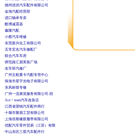
·
德州优供汽车配件有限公司
·
金海汽配经营部
·
进口轴承专卖
·
酷博减震器
·
鑫隆汽配
·
小蔡汽车维修
·
东莞新兴化工有限公司
·
五常宏名汽车修配厂
·
联合汽车车房
·
师范路汇朋美装广场
·
友车班汽修厂
·
广州文航重卡汽配专营中心
·
珠海市星宇光电子有限公司
·
东风标致专修
·
广州一流展览服务有限公司-招
·
Ace丶team汽车改装店
·
江西省望锦汽车配件商行
·
十堰市聚朋工贸有限公司
·
上海倍斯橡胶履带有限公司
·
优配汽车零件贸易（江苏）有限
·
中山东区三星汽车配件行