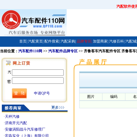
汽配软件使
首页|
汽配黄页|
配件搜索|
汽配采购|
品牌专区|
加盟商家|
汽修百科|
汽配城|
当前位置：
汽车配件110网
>>
汽车配件品牌专区
>> 齐鲁客车汽车配件专区 齐鲁客
申请QP号
图片
编码
名
·
天秤汽修
·
济南开元汽配
·
安徽涡阳战斗汽车修理厂
·
宏犇实业（上海）有限公司