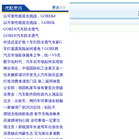
·
以可靠性能迎击挑战，GORE&#
·
以可靠性能迎击挑战， GORE&
·
GORE®汽车防水透气
·
GORE®汽车防水透气
·
对流还是扩散？车灯防水透气专家G
·
车灯凝露风险如何避免？GORE两
·
汽后市场延保服务之争，统一VS壳
·
数字化时代，汽车后市场如何实现智
·
脚步渐近，中国国际铝工业展又送一
·
住友橡胶成功开发无人汽车胎压监测
·
打造消费者满意门店 第二届邓禄普
·
公安部：我国私家车保有量首次突破
·
吴尊友：汽车配件阳性因为人感染后
·
北京：出租车、网约车司乘须全程戴
·
一家修理厂的2020总结：站队不
·
摆脱充电续航焦虑 春节充电攻略来
·
高速拥堵别心烦 这些事项一定要注
·
请注意！新能源车长途驾车出游全攻
·
深度融合鸿蒙生态 宝马推出多项数