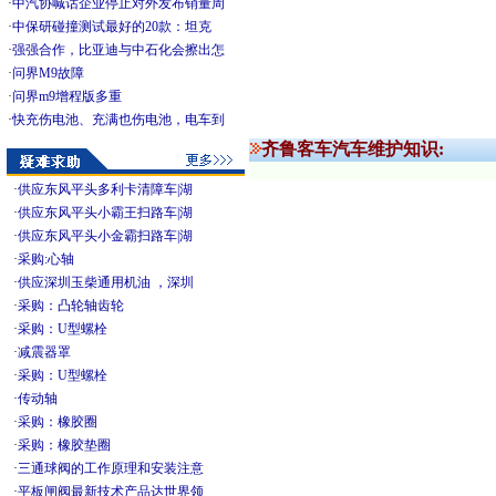
·
中汽协喊话企业停止对外发布销量周
·
中保研碰撞测试最好的20款：坦克
·
强强合作，比亚迪与中石化会擦出怎
·
问界M9故障
·
问界m9增程版多重
·
快充伤电池、充满也伤电池，电车到
齐鲁客车汽车维护知识:
·
供应东风平头多利卡清障车|湖
·
供应东风平头小霸王扫路车|湖
·
供应东风平头小金霸扫路车|湖
·
采购:心轴
·
供应深圳玉柴通用机油 ，深圳
·
采购：凸轮轴齿轮
·
采购：U型螺栓
·
减震器罩
·
采购：U型螺栓
·
传动轴
·
采购：橡胶圈
·
采购：橡胶垫圈
·
三通球阀的工作原理和安装注意
·
平板闸阀最新技术产品达世界领