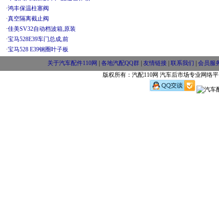
·
鸿丰保温柱塞阀
·
真空隔离截止阀
·
佳美SV32自动档波箱,原装
·
宝马528E39车门总成,前
·
宝马528 E39钢圈叶子板
关于汽车配件110网
|
各地汽配QQ群
|
友情链接
|
联系我们
|
会员服
版权所有：汽配110网 汽车后市场专业网络平台 w