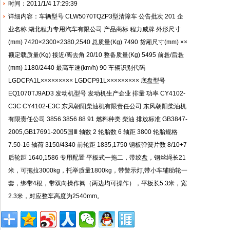
时间：2011/1/4 17:29:39
详细内容：车辆型号 CLW5070TQZP3型清障车 公告批次 201 企
业名称 湖北程力专用汽车有限公司 产品商标 程力威牌 外形尺寸
(mm) 7420×2300×2380,2540 总质量(Kg) 7490 货厢尺寸(mm) ××
额定载质量(Kg) 接近/离去角 20/10 整备质量(Kg) 5495 前悬/后悬
(mm) 1180/2440 最高车速(km/h) 90 车辆识别代码
LGDCPA1L××××××××× LGDCP91L××××××××× 底盘型号
EQ1070TJ9AD3 发动机型号 发动机生产企业 排量 功率 CY4102-
C3C CY4102-E3C 东风朝阳柴油机有限责任公司 东风朝阳柴油机
有限责任公司 3856 3856 88 91 燃料种类 柴油 排放标准 GB3847-
2005,GB17691-2005国Ⅲ 轴数 2 轮胎数 6 轴距 3800 轮胎规格
7.50-16 轴荷 3150/4340 前轮距 1835,1750 钢板弹簧片数 8/10+7
后轮距 1640,1586 专用配置 平板式一拖二，带绞盘，钢丝绳长21
米，可拖拉3000kg，托举质量1800kg，带警示灯,带小车辅助轮一
套，绑带4根，带双向操作阀（两边均可操作），平板长5.3米，宽
2.3米，对应整车高度为2540mm。