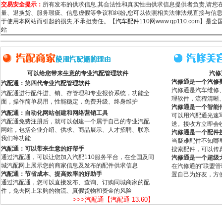
交易安全提示：
所有发布的供求信息,其合法性和真实性由供求信息提供者负责,请您
量、退换货、服务瑕疵、信息虚假等争议和纠纷,您可以依照相关法律法规直接与信息
于使用本网站而引起的损失,不承担责任。【
汽车配件
110网www.qp110.com】
站
可以给您带来生意的专业汽配管理软件
汽修
汽修通是一个汽修
汽配通：第四代专业汽配管理软件
汽修通是汽车维修
汽配通进行配件进、销、存管理和专业报价系统，功能全
理软件，流程清晰
面，操作简单易用，性能稳定，免费升级、终身维护
汽修通是一个智能
汽配通：自动化网站创建和网络营销工具
可以用汽配通光速
汽配通免费注册后，就可以创建一个属于自己的专业汽配
送。接收方立即会
网站，包括企业介绍、供求、商品展示、人才招聘、联系
汽修通是一个配件
我们等功能
当疑难配件不知哪
汽配通：可以带来生意的好帮手
搜索配件，可以传
通过汽配通，可以让您加入汽配110服务平台，在全国及同
汽修通是一个超级
城汽配网上展示您的商家信息及发布的配件供求信息
在汽修通的“联盟
汽配通：节省成本、提高效率的好助手
置自己为好友，方
通过汽配通，您可以直接发布、查询、订购同城商家的配
件，免去网上采购的物流、真假货物和资金的风险
>>>汽配通【汽配通 13.60】