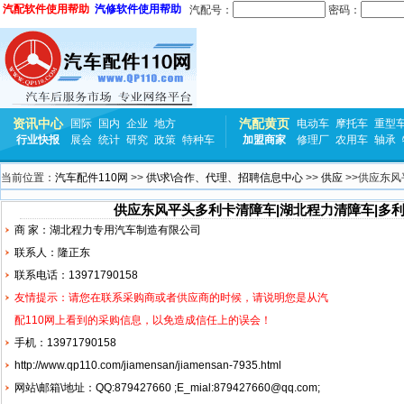
汽配软件使用帮助
汽修软件使用帮助
汽配号：
密码：
资讯中心
汽配黄页
国际
国内
企业
地方
电动车
摩托车
重型
行业快报
展会
统计
研究
政策
特种车
加盟商家
修理厂
农用车
轴承
当前位置：
汽车配件110网
>>
供\求\合作、代理、招聘信息中心
>>
供应
>>供应东风
供应东风平头多利卡清障车|湖北程力清障车|多利
商 家：湖北程力专用汽车制造有限公司
联系人：隆正东
联系电话：13971790158
友情提示：请您在联系采购商或者供应商的时候，请说明您是从汽
配110网上看到的采购信息，以免造成信任上的误会！
手机：13971790158
http://www.qp110.com/jiamensan/jiamensan-7935.html
网站\邮箱\地址：QQ:879427660 ;E_mial:879427660@qq.com;