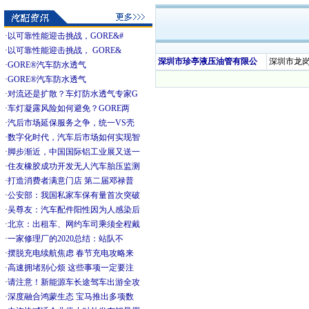
·
以可靠性能迎击挑战，GORE&#
·
以可靠性能迎击挑战， GORE&
深圳市珍亭液压油管有限公
深圳市龙岗
·
GORE®汽车防水透气
·
GORE®汽车防水透气
·
对流还是扩散？车灯防水透气专家G
·
车灯凝露风险如何避免？GORE两
·
汽后市场延保服务之争，统一VS壳
·
数字化时代，汽车后市场如何实现智
·
脚步渐近，中国国际铝工业展又送一
·
住友橡胶成功开发无人汽车胎压监测
·
打造消费者满意门店 第二届邓禄普
·
公安部：我国私家车保有量首次突破
·
吴尊友：汽车配件阳性因为人感染后
·
北京：出租车、网约车司乘须全程戴
·
一家修理厂的2020总结：站队不
·
摆脱充电续航焦虑 春节充电攻略来
·
高速拥堵别心烦 这些事项一定要注
·
请注意！新能源车长途驾车出游全攻
·
深度融合鸿蒙生态 宝马推出多项数