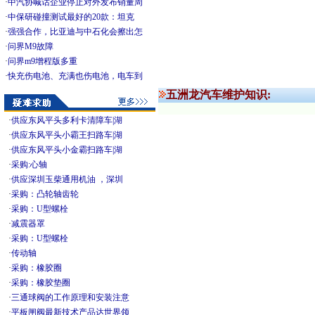
·
中汽协喊话企业停止对外发布销量周
·
中保研碰撞测试最好的20款：坦克
·
强强合作，比亚迪与中石化会擦出怎
·
问界M9故障
·
问界m9增程版多重
·
快充伤电池、充满也伤电池，电车到
五洲龙汽车维护知识:
·
供应东风平头多利卡清障车|湖
·
供应东风平头小霸王扫路车|湖
·
供应东风平头小金霸扫路车|湖
·
采购:心轴
·
供应深圳玉柴通用机油 ，深圳
·
采购：凸轮轴齿轮
·
采购：U型螺栓
·
减震器罩
·
采购：U型螺栓
·
传动轴
·
采购：橡胶圈
·
采购：橡胶垫圈
·
三通球阀的工作原理和安装注意
·
平板闸阀最新技术产品达世界领