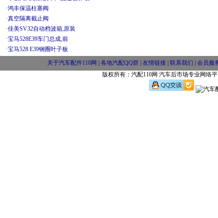
·
鸿丰保温柱塞阀
·
真空隔离截止阀
·
佳美SV32自动档波箱,原装
·
宝马528E39车门总成,前
·
宝马528 E39钢圈叶子板
关于汽车配件110网
|
各地汽配QQ群
|
友情链接
|
联系我们
|
会员服
版权所有：汽配110网 汽车后市场专业网络平台 w