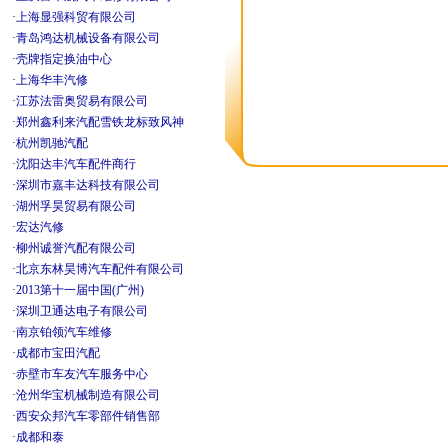
·
上海显强科贸有限公司
·
青岛鸿达机械设备有限公司
·
壳牌指定换油中心
·
上海华丰汽修
·
江苏法雷奥贸易有限公司
·
郑州鑫利来汽配雪铁龙标致风神
·
杭州凯驰汽配
·
沈阳达丰汽车配件商行
·
深圳市嘉丰达科技有限公司
·
湖州孚昊贸易有限公司
·
宏达汽修
·
柳州诚誉汽配有限公司
·
北京东林昊博汽车配件有限公司
·
2013第十一届中国(广州)
·
深圳卫通达电子有限公司
·
南京铂领汽车维修
·
成都市宝田汽配
·
赤壁市车友汽车服务中心
·
沧州华宝机械制造有限公司
·
西安众邦汽车零部件销售部
·
成都和泰