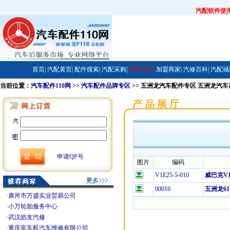
汽配软件使
首页|
汽配黄页|
配件搜索|
汽配采购|
品牌专区|
加盟商家|
汽修百科|
汽配城|
当前位置：
汽车配件110网
>>
汽车配件品牌专区
>> 五洲龙汽车配件专区 五洲龙汽
申请QP号
图片
编码
V1E25-5-010
威巴克V
00016
五洲龙61
·
廣卅市万盛实业贸易公司
·
小万轮胎服务中心
·
武汉皓友汽修
·
重庆富车航汽车维修有限公司