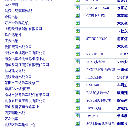
01XK01
前雾灯
·
温州康耐
SBZC-DFFX-4G
水泵总
·
武汉世纪辉煌汽配
CCBLKS-FX
车窗玻
·
金涛汽修
·
好易全汽配连锁
东风多
·
上海欧凯润滑油有限公司
17款东
·
马自达配件
3732020-K610
前雾灯
·
正大汽配
东风多
·
贵阳宏智汽配公司
·
宁波市道成进出口有限公司
SX550*650
1301B2
·
德众汽车检测维修保养中心
SCZB多利卡
V66/多
·
额敏县两江商贸有限责任公司
ZXXLB1094加强型
主销修理
·
桂林建龙微配
·
捷诚天语汽配公司
FLZCZ140
140
·
莆田市兴达汽车快修厂
CXD140
车厢垫
·
南昌BA汽配商行
BLSJQ多利卡左
玻璃升
·
榆林市骏龙汽车配件有限公司
SCP95EQ1060前
磐石刹
·
北京京辰天宇科技有限公司
·
营山县新店镇金鑫车业
HWD天锦L
后尾灯
·
西安瑞瑞汽配
JWQ6110
节温器
·
万友汽车
SCP150东风天锦后
刹车片1
·
北碚区汽车销售中心