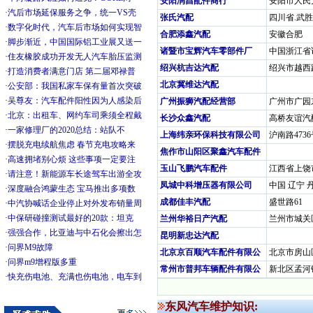
安阳润昌配件商行
安阳市人民大
·
汽后市场延保服务之争，统一VS壳
张氏汽配
四川省.武胜
·
数字化时代，汽车后市场如何实现智
合肥添鑫汽配
安徽合肥
·
脚步渐近，中国国际铝工业展又送一
诸暨市宝辉汽车零部件厂
中国浙江省
·
住友橡胶成功开发无人汽车胎压监测
绍兴杭吉达汽配
绍兴市越西路
·
打造消费者满意门店 第二届邓禄普
北京冀维达汽配
·
公安部：我国私家车保有量首次突破
·
吴尊友：汽车配件阳性因为人感染后
广州振狮汽配经营部
广州市广园
·
北京：出租车、网约车司乘须全程戴
长沙众鑫汽配
高桥友谊汽
·
一家修理厂的2020总结：站队不
上海纬亲环保科技有限公司
沪南路4736
·
摆脱充电续航焦虑 春节充电攻略来
焦作市山阳区聚鑫汽车配件
·
高速拥堵别心烦 这些事项一定要注
玉山飞鹏汽车配件
江西省上饶
·
请注意！新能源车长途驾车出游全攻
凤城中科增压器有限公司
中国 辽宁 
·
深度融合鸿蒙生态 宝马推出多项数
成都佳丰汽配
盛世路61
·
中汽协喊话企业停止对外发布销量周
·
中保研碰撞测试最好的20款：坦克
兰州华裕日产汽配
兰州市城关
·
强强合作，比亚迪与中石化会擦出怎
昆明新忠达汽配
·
问界M9故障
北京京百顺汽车配件有限公
北京市房山
·
问界m9增程版多重
常州市普邦车辆配件有限公
新北区孟河
·
快充伤电池、充满也伤电池，电车到
东风汽车维护知识: