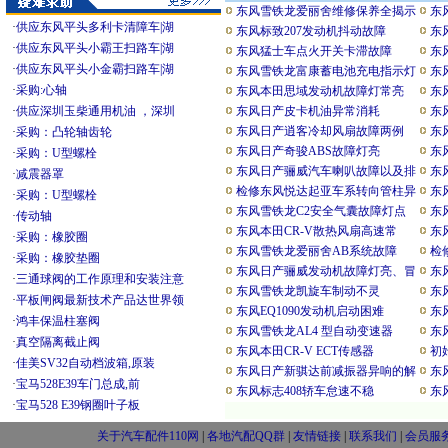
东风雪铁龙爱丽舍维修保养全揭示
东
·
供应东风平头多利卡清障车|湖
东风标致207发动机抖动故障
东
·
供应东风平头小霸王扫路车|湖
东风猛士车点火开关卡滞故障
东风
·
供应东风平头小金霸扫路车|湖
东风雪铁龙富康蓄电池充电指示灯
东
·
采购:心轴
东风本田思域发动机故障灯常亮
东
·
供应深圳玉柴通用机油 ，深圳
东风日产皮卡机油异常消耗
东
东风日产逍客冷却风扇故障两例
东
·
采购：凸轮轴齿轮
东风日产奇骏ABS故障灯亮
东
·
采购：U型螺栓
东风日产骊威汽车喇叭故障以及排
东
·
减震器罩
检修东风悦达起亚车系转向管柱异
东
·
采购：U型螺栓
东风雪铁龙C2安全气囊故障灯点
东
·
传动轴
东风本田CR-V散热风扇高速常
东
·
采购：橡胶圈
东风雪铁龙爱丽舍AB系统故障
检
·
采购：橡胶垫圈
东风日产骊威发动机故障灯亮、冒
东
·
三通球阀的工作原理和安装注意
东风雪铁龙凯旋车制动不灵
东
·
平板闸阀最新技术产品达世界领
东风EQ1090发动机启动困难
东
·
鸿丰保温柱塞阀
东风雪铁龙AL4 型自动变速器
东
·
真空隔离截止阀
东风本田CR-V ECT传感器
初
·
佳美SV32自动档波箱,原装
东风日产新骐达前减振器异响的解
东
·
宝马528E39车门总成,前
东风标志408轿车怠速不稳
东
·
宝马528 E39钢圈叶子板
关于汽车配件110网
|
各地汽配QQ群
|
友情链接
|
联系我们
|
会员服