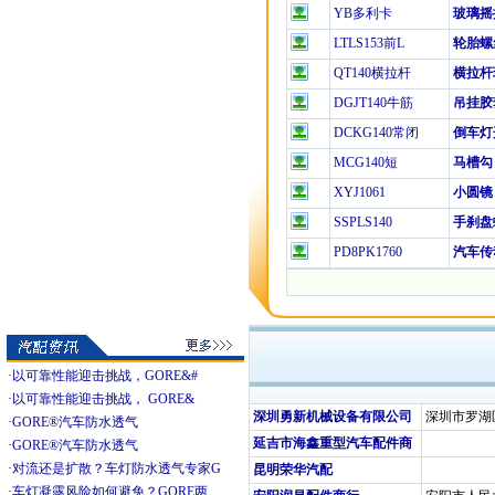
YB多利卡
玻璃摇
LTLS153前L
轮胎螺
QT140横拉杆
横拉杆
DGJT140牛筋
吊挂胶
DCKG140常闭
倒车灯
MCG140短
马槽勾
XYJ1061
小圆镜
SSPLS140
手刹盘
PD8PK1760
汽车传
·
以可靠性能迎击挑战，GORE&#
·
以可靠性能迎击挑战， GORE&
深圳勇新机械设备有限公司
深圳市罗湖
·
GORE®汽车防水透气
延吉市海鑫重型汽车配件商
·
GORE®汽车防水透气
·
对流还是扩散？车灯防水透气专家G
昆明荣华汽配
·
车灯凝露风险如何避免？GORE两