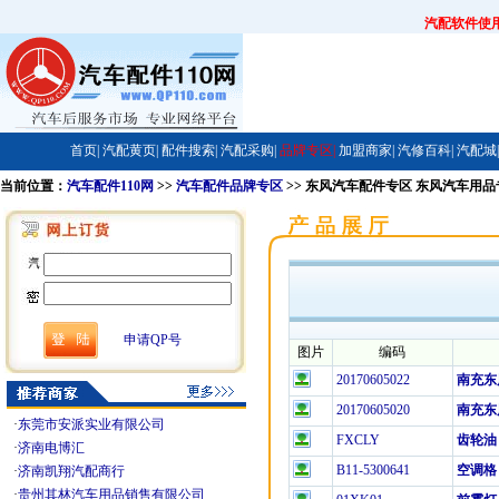
汽配软件使
首页|
汽配黄页|
配件搜索|
汽配采购|
品牌专区|
加盟商家|
汽修百科|
汽配城|
当前位置：
汽车配件110网
>>
汽车配件品牌专区
>> 东风汽车配件专区 东风汽车用
申请QP号
图片
编码
20170605022
南充东
20170605020
南充东
·
东莞市安派实业有限公司
FXCLY
齿轮油
·
济南电博汇
B11-5300641
空调格
·
济南凯翔汽配商行
·
贵州其林汽车用品销售有限公司