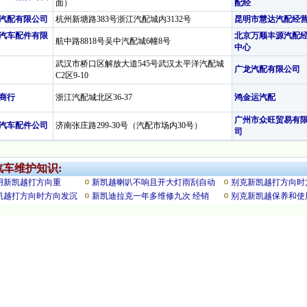
面）
配经
汽配有限公司
杭州新塘路383号浙江汽配城内3132号
昆明市慧达汽配经
汽车配件有限
北京万顺丰源汽配
航中路8818号吴中汽配城6幢8号
中心
武汉市桥口区解放大道545号武汉太平洋汽配城
广龙汽配有限公司
C2区9-10
商行
浙江汽配城北区36-37
鸿金运汽配
广州市众旺贸易有
汽车配件公司
济南张庄路299-30号（汽配市场内30号）
司
汽车维护知识:
用新凯越打方向重
新凯越喇叭不响且开大灯雨刮自动
别克新凯越打方向时
凯越打方向时方向发沉
新凯迪拉克一年多维修九次 经销
别克新凯越保养和使