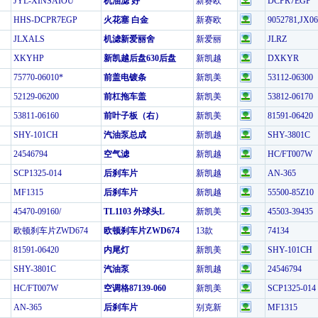
JYL-XINSAIOU
机油滤 好
新赛欧
DCPR7EGP
HHS-DCPR7EGP
火花塞 白金
新赛欧
9052781,JX06
JLXALS
机滤新爱丽舍
新爱丽
JLRZ
XKYHP
新凯越后盘630后盘
新凯越
DXKYR
75770-06010*
前盖电镀条
新凯美
53112-06300
52129-06200
前杠拖车盖
新凯美
53812-06170
53811-06160
前叶子板（右）
新凯美
81591-06420
SHY-101CH
汽油泵总成
新凯越
SHY-3801C
24546794
空气滤
新凯越
HC/FT007W
SCP1325-014
后刹车片
新凯越
AN-365
MF1315
后刹车片
新凯越
55500-85Z10
45470-09160/
TL1103 外球头L
新凯美
45503-39435
欧顿刹车片ZWD674
欧顿刹车片ZWD674
13款
74134
81591-06420
内尾灯
新凯美
SHY-101CH
SHY-3801C
汽油泵
新凯越
24546794
HC/FT007W
空调格87139-060
新凯美
SCP1325-014
AN-365
后刹车片
别克新
MF1315