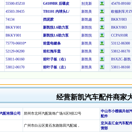
55500-85Z10
G4109BR 后碟皮
别克新
45470-09160/
45503-39435
TB1101 内球头L/
新凯美
欧顿刹车片ZW
74134
挡泥胶
新凯越
BKKY003
BKKY001
新凯悦1.6助力泵
新凯悦
BKKY003
BKKY001
新凯悦1.6助力泵
新凯悦
CCPA910R
75770-06010*
前盖电镀条
新凯美
53112-06300
52129-06200
前杠拖车盖
新凯美
53812-06170
53811-06160
前叶子板（右）
新凯美
BSXZC-新凯
53812-06170
前叶子板（左）
新凯美
53811-06160
经营新凯汽车配件商家
中山市小榄镇共创
汽配有限公司
郑州市北环汽配装饰广场A区9排22号
配件
定兴县汇金汽车配
广州市白云区黄石东路陈田汽配城，
营部