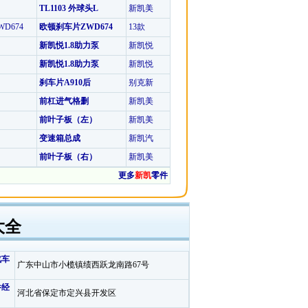
TL1103 外球头L
新凯美
D674
欧顿刹车片ZWD674
13款
新凯悦1.8助力泵
新凯悦
新凯悦1.8助力泵
新凯悦
刹车片A910后
别克新
前杠进气格删
新凯美
前叶子板（左）
新凯美
变速箱总成
新凯汽
前叶子板（右）
新凯美
更多
新凯
零件
大全
汽车
广东中山市小榄镇绩西跃龙南路67号
件经
河北省保定市定兴县开发区