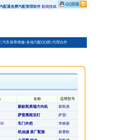
汽配通免费汽配管理软件
新闻投稿
|
汽车保养维修|
各地汽配QQ群|
代理合作
码
名称
适用型号
新款凯美瑞方向机
新凯美
萨普黑框后灯
萨普/
KM
车门外把
华林新
机油滤 原厂配套
新赛欧