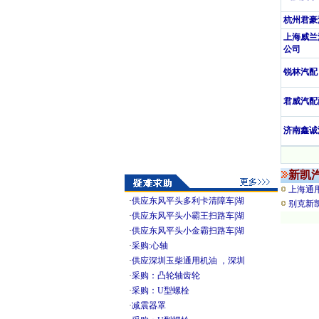
杭州君豪
上海威兰
公司
锐林汽配
君威汽配
济南鑫诚
新凯
上海通
·
供应东风平头多利卡清障车|湖
别克新
·
供应东风平头小霸王扫路车|湖
·
供应东风平头小金霸扫路车|湖
·
采购:心轴
·
供应深圳玉柴通用机油 ，深圳
·
采购：凸轮轴齿轮
·
采购：U型螺栓
·
减震器罩