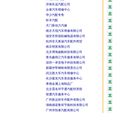
·
济南长远汽配公司
·
众泰汽车维修中心
·
华少汽配专售
·
钜丰汽配
·
天门新动力汽修
·
南京天琨汽车维修有限公司
·
瑞安市郑源机械电器有限公司
·
杭州非凡奥迪汽车配件商贸
·
南京明英有限公司
·
北京博海扬帆科技有限公司
·
青岛鑫韩江汽车服务有限公司
·
深圳一录安电子科技有限公司
·
新疆伊犁钢铁有限责任公司
·
武汉新大车汽车维修中心
·
长沙紫东汽车美容服务中心
·
孝德金属上海制品厂
·
北京震名环宇通汽配经营部
·
智通汽车服务中心
·
广州新达拆车件配件有限公司
·
湖南德诺鲁班节能科技有限公司
·
广州市恒泰汽配有限公司