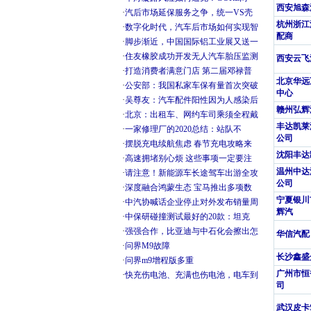
西安旭森
·
汽后市场延保服务之争，统一VS壳
杭州浙江
·
数字化时代，汽车后市场如何实现智
配商
·
脚步渐近，中国国际铝工业展又送一
·
住友橡胶成功开发无人汽车胎压监测
西安云飞
·
打造消费者满意门店 第二届邓禄普
北京华远
·
公安部：我国私家车保有量首次突破
中心
·
吴尊友：汽车配件阳性因为人感染后
赣州弘辉
·
北京：出租车、网约车司乘须全程戴
丰达凯莱
·
一家修理厂的2020总结：站队不
公司
·
摆脱充电续航焦虑 春节充电攻略来
沈阳丰达
·
高速拥堵别心烦 这些事项一定要注
温州中达
·
请注意！新能源车长途驾车出游全攻
公司
·
深度融合鸿蒙生态 宝马推出多项数
宁夏银川
·
中汽协喊话企业停止对外发布销量周
辉汽
·
中保研碰撞测试最好的20款：坦克
·
强强合作，比亚迪与中石化会擦出怎
华信汽配
·
问界M9故障
长沙鑫盛
·
问界m9增程版多重
广州市恒
·
快充伤电池、充满也伤电池，电车到
司
武汉皮卡