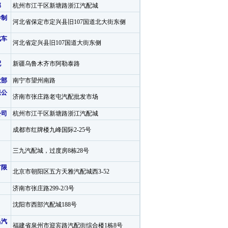
部
杭州市江干区新塘路浙江汽配城
件制
河北省保定市定兴县旧107国道北大街东侧
汽车
河北省定兴县旧107国道大街东侧
配
新疆乌鲁木齐市阿勒泰路
发部
南宁市望州南路
限公
济南市张庄路老屯汽配批发市场
公司
杭州市江干区新塘路浙江汽配城
成都市红牌楼九峰国际2-25号
三九汽配城，过度房8栋28号
有限
北京市朝阳区五方天雅汽配城西3-52
济南市张庄路299-2/3号
沈阳市西部汽配城188号
昌汽
福建省泉州市迎宾路汽配街综合楼1栋8号