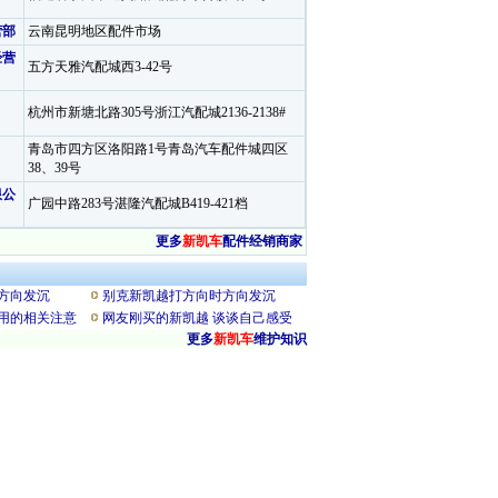
营部
云南昆明地区配件市场
经营
五方天雅汽配城西3-42号
杭州市新塘北路305号浙江汽配城2136-2138#
青岛市四方区洛阳路1号青岛汽车配件城四区
38、39号
限公
广园中路283号湛隆汽配城B419-421档
更多
新凯车
配件经销商家
方向发沉
别克新凯越打方向时方向发沉
用的相关注意
网友刚买的新凯越 谈谈自己感受
更多
新凯车
维护知识