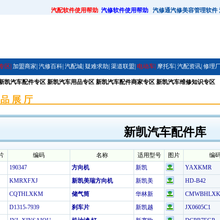
汽配软件使用帮助
汽修软件使用帮助
汽修通汽修美容管理软件
专区|
加盟商家|
汽修百科|
汽配城|
疑难求助|
渠道联盟|
电动车|
摩托车|
汽配资讯|
修理厂
 新凯汽车配件专区 新凯汽车用品专区 新凯汽车配件商家专区 新凯汽车维修知识专区
新凯汽车配件库
片
编码
名称
适用型号
图片
编
190347
方向机
新凯
YAXKMR
KMRXFXJ
新凯美瑞方向机
新凯美
HD-B42
CQTHLXKM
储气筒
华林新
CMWBHLX
D1315-7939
刹车片
新凯越
JX0605C1