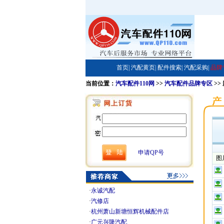
首页|
汽配黄页|
配件搜索|
汽配采购|
品牌
当前位置：
汽车配件110网
>>
汽车配件品牌专区
>>
申请QP号
图
·
永诚汽配
·
汽修店
·
杭州萧山新塘恒辉机械配件店
·
广元兴隆汽配