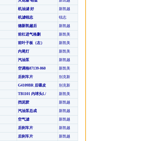
火花塞 铂金
新凯越
机油滤 好
新凯越
机滤锐志
锐志
德新凯越后
新凯越
前杠进气格删
新凯美
前叶子板（左）
新凯美
内尾灯
新凯美
汽油泵
新凯越
空调格87139-060
新凯美
后刹车片
别克新
G4109BR 后碟皮
别克新
TB1101 内球头L/
新凯美
挡泥胶
新凯越
汽油泵总成
新凯越
空气滤
新凯越
后刹车片
新凯越
后刹车片
新凯越