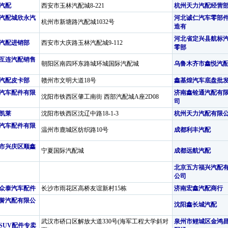
汽配
西安市玉林汽配城8-221
杭州天力汽配经营
汽配城欣永汽
河北诚仁汽车零部
杭州市新塘路汽配城1032号
造有
河北省定兴县航标
汽配进销部
西安市大庆路玉林汽配城9-112
零部
互连汽配销售
朝阳区南四环东路城环城国际汽配城
乌鲁木齐市鑫悦汽
汽配皮卡部
赣州市文明大道18号
鑫基煌汽车底盘批
汽车配件有限
济南鑫铨通汽配有
沈阳市铁西区肇工南街 西部汽配城A座2D08
司
凯莱
沈阳市铁西区沈辽中路18-1-3
杭州天力汽配有限
汽车配件有限
温州市鹿城区纺织路10号
成都利丰汽配
市兴庆区顺鑫
宁夏国际汽配城
成都远航汽配
北京五方福兴汽配
公司
众泰汽车配件
长沙市雨花区高桥友谊新村15栋
济南宏鑫汽配商行
誉汽配有限公
沈阳鑫长城汽配
武汉市硚口区解放大道330号(海军工程大学斜对
泉州市鲤城区金鸿
SUV配件专卖