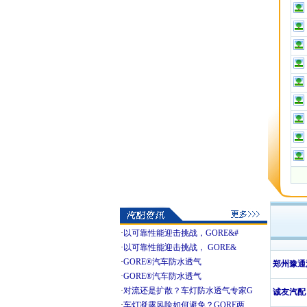
·
以可靠性能迎击挑战，GORE&#
·
以可靠性能迎击挑战， GORE&
·
GORE®汽车防水透气
郑州豫通
·
GORE®汽车防水透气
·
对流还是扩散？车灯防水透气专家G
诚友汽配
·
车灯凝露风险如何避免？GORE两