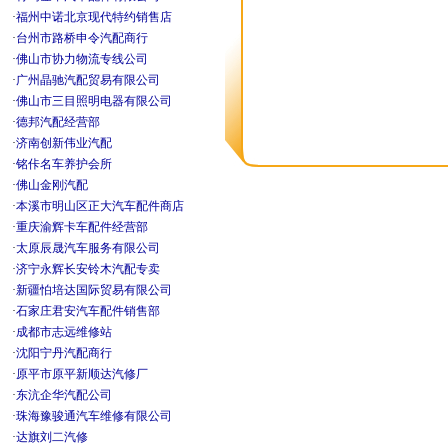
·
福州中诺北京现代特约销售店
·
台州市路桥申令汽配商行
·
佛山市协力物流专线公司
·
广州晶驰汽配贸易有限公司
·
佛山市三目照明电器有限公司
·
德邦汽配经营部
·
济南创新伟业汽配
·
铭佧名车养护会所
·
佛山金刚汽配
·
本溪市明山区正大汽车配件商店
·
重庆渝辉卡车配件经营部
·
太原辰晟汽车服务有限公司
·
济宁永辉长安铃木汽配专卖
·
新疆怕培达国际贸易有限公司
·
石家庄君安汽车配件销售部
·
成都市志远维修站
·
沈阳宁丹汽配商行
·
原平市原平新顺达汽修厂
·
东沆企华汽配公司
·
珠海豫骏通汽车维修有限公司
·
达旗刘二汽修