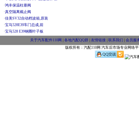
·
鸿丰保温柱塞阀
·
真空隔离截止阀
·
佳美SV32自动档波箱,原装
·
宝马528E39车门总成,前
·
宝马528 E39钢圈叶子板
关于汽车配件110网
|
各地汽配QQ群
|
友情链接
|
联系我们
|
会员服
版权所有：汽配110网 汽车后市场专业网络平台 w