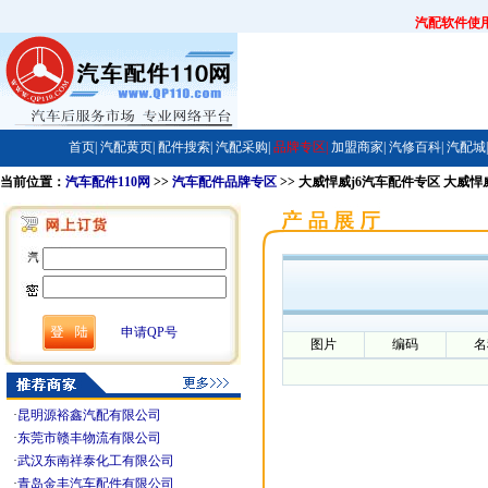
汽配软件使
首页|
汽配黄页|
配件搜索|
汽配采购|
品牌专区|
加盟商家|
汽修百科|
汽配城|
当前位置：
汽车配件110网
>>
汽车配件品牌专区
>> 大威悍威j6汽车配件专区 大威
申请QP号
图片
编码
名
·
昆明源裕鑫汽配有限公司
·
东莞市赣丰物流有限公司
·
武汉东南祥泰化工有限公司
·
青岛金丰汽车配件有限公司