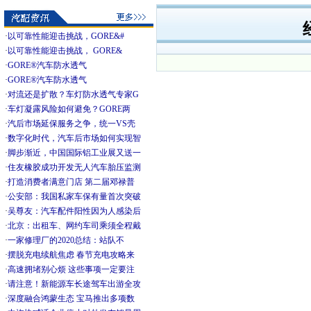
·
以可靠性能迎击挑战，GORE&#
·
以可靠性能迎击挑战， GORE&
·
GORE®汽车防水透气
·
GORE®汽车防水透气
·
对流还是扩散？车灯防水透气专家G
·
车灯凝露风险如何避免？GORE两
·
汽后市场延保服务之争，统一VS壳
·
数字化时代，汽车后市场如何实现智
·
脚步渐近，中国国际铝工业展又送一
·
住友橡胶成功开发无人汽车胎压监测
·
打造消费者满意门店 第二届邓禄普
·
公安部：我国私家车保有量首次突破
·
吴尊友：汽车配件阳性因为人感染后
·
北京：出租车、网约车司乘须全程戴
·
一家修理厂的2020总结：站队不
·
摆脱充电续航焦虑 春节充电攻略来
·
高速拥堵别心烦 这些事项一定要注
·
请注意！新能源车长途驾车出游全攻
·
深度融合鸿蒙生态 宝马推出多项数