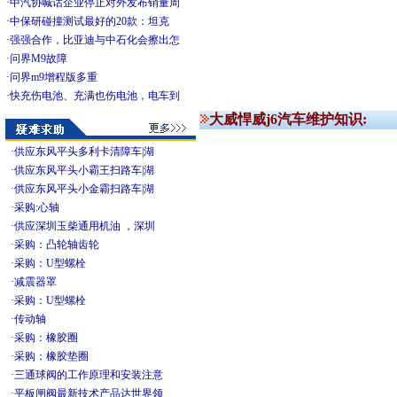
·
中汽协喊话企业停止对外发布销量周
·
中保研碰撞测试最好的20款：坦克
·
强强合作，比亚迪与中石化会擦出怎
·
问界M9故障
·
问界m9增程版多重
·
快充伤电池、充满也伤电池，电车到
大威悍威j6汽车维护知识:
·
供应东风平头多利卡清障车|湖
·
供应东风平头小霸王扫路车|湖
·
供应东风平头小金霸扫路车|湖
·
采购:心轴
·
供应深圳玉柴通用机油 ，深圳
·
采购：凸轮轴齿轮
·
采购：U型螺栓
·
减震器罩
·
采购：U型螺栓
·
传动轴
·
采购：橡胶圈
·
采购：橡胶垫圈
·
三通球阀的工作原理和安装注意
·
平板闸阀最新技术产品达世界领