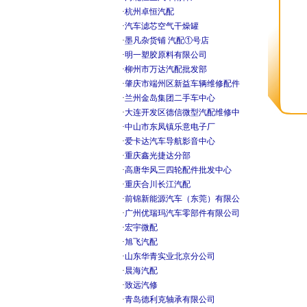
·
杭州卓恒汽配
·
汽车滤芯空气干燥罐
·
墨凡杂货铺 汽配①号店
·
明一塑胶原料有限公司
·
柳州市万达汽配批发部
·
肇庆市端州区新益车辆维修配件
·
兰州金岛集团二手车中心
·
大连开发区德信微型汽配维修中
·
中山市东凤镇乐意电子厂
·
爱卡达汽车导航影音中心
·
重庆鑫光捷达分部
·
高唐华风三四轮配件批发中心
·
重庆合川长江汽配
·
前锦新能源汽车（东莞）有限公
·
广州优瑞玛汽车零部件有限公司
·
宏宇微配
·
旭飞汽配
·
山东华青实业北京分公司
·
晨海汽配
·
致远汽修
·
青岛德利克轴承有限公司