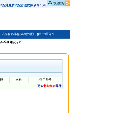
汽配通免费汽配管理软件
新闻投稿
|
汽车保养维修|
各地汽配QQ群|
代理合作
汽车维修知识专区
码
名称
适用型号
更多
北方红岩
零件