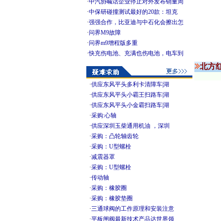
·
中汽协喊话企业停止对外发布销量周
·
中保研碰撞测试最好的20款：坦克
·
强强合作，比亚迪与中石化会擦出怎
·
问界M9故障
·
问界m9增程版多重
·
快充伤电池、充满也伤电池，电车到
北方
·
供应东风平头多利卡清障车|湖
·
供应东风平头小霸王扫路车|湖
·
供应东风平头小金霸扫路车|湖
·
采购:心轴
·
供应深圳玉柴通用机油 ，深圳
·
采购：凸轮轴齿轮
·
采购：U型螺栓
·
减震器罩
·
采购：U型螺栓
·
传动轴
·
采购：橡胶圈
·
采购：橡胶垫圈
·
三通球阀的工作原理和安装注意
·
平板闸阀最新技术产品达世界领