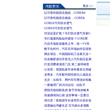
·
以可靠性能迎击挑战，GORE&#
·
以可靠性能迎击挑战， GORE&
·
GORE®汽车防水透气
·
GORE®汽车防水透气
·
对流还是扩散？车灯防水透气专家G
·
车灯凝露风险如何避免？GORE两
·
汽后市场延保服务之争，统一VS壳
·
数字化时代，汽车后市场如何实现智
·
脚步渐近，中国国际铝工业展又送一
·
住友橡胶成功开发无人汽车胎压监测
·
打造消费者满意门店 第二届邓禄普
·
公安部：我国私家车保有量首次突破
·
吴尊友：汽车配件阳性因为人感染后
·
北京：出租车、网约车司乘须全程戴
·
一家修理厂的2020总结：站队不
·
摆脱充电续航焦虑 春节充电攻略来
·
高速拥堵别心烦 这些事项一定要注
·
请注意！新能源车长途驾车出游全攻
·
深度融合鸿蒙生态 宝马推出多项数