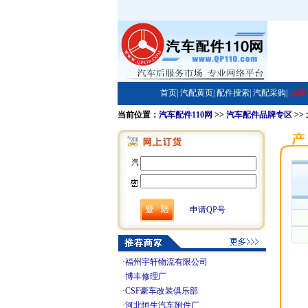
首页|
汽配黄页|
配件搜索|
汽配采购|
品牌
当前位置：
汽车配件110网
>>
汽车配件品牌专区
>>
申请QP号
·
福州宇轩物流有限公司
·
博丰修理厂
·
CSF豪车改装俱乐部
·
河北恒生汽车附件厂