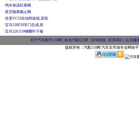
·
鸿丰保温柱塞阀
·
真空隔离截止阀
·
佳美SV32自动档波箱,原装
·
宝马528E39车门总成,前
·
宝马528 E39钢圈叶子板
关于汽车配件110网
|
各地汽配QQ群
|
友情链接
|
联系我们
|
会员服
版权所有：汽配110网 汽车后市场专业网络平台 w