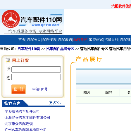
汽配软件使
首页|
汽配黄页|
配件搜索|
汽配采购|
品牌专区|
加盟商家|
汽修百科|
汽配城|
当前位置：
汽车配件110网
>>
汽车配件品牌专区
>> 森地汽车配件专区 森地汽车用
申请QP号
图片
编码
名
·
宁乡联动汽车配件公司
·
上海兆兴汽车零部件有限公司
·
北京康众汽配连锁
·
广州名车汽配贸易有限公司