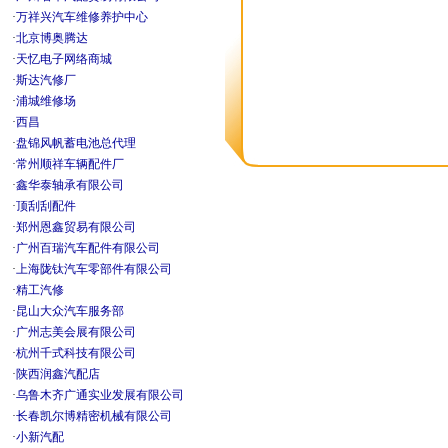
·
万祥兴汽车维修养护中心
·
北京博奥腾达
·
天忆电子网络商城
·
斯达汽修厂
·
浦城维修场
·
西昌
·
盘锦风帆蓄电池总代理
·
常州顺祥车辆配件厂
·
鑫华泰轴承有限公司
·
顶刮刮配件
·
郑州恩鑫贸易有限公司
·
广州百瑞汽车配件有限公司
·
上海陇钛汽车零部件有限公司
·
精工汽修
·
昆山大众汽车服务部
·
广州志美会展有限公司
·
杭州千式科技有限公司
·
陕西润鑫汽配店
·
乌鲁木齐广通实业发展有限公司
·
长春凯尔博精密机械有限公司
·
小新汽配