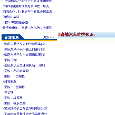
·
中汽协喊话企业停止对外发布销量周
·
中保研碰撞测试最好的20款：坦克
·
强强合作，比亚迪与中石化会擦出怎
·
问界M9故障
·
问界m9增程版多重
·
快充伤电池、充满也伤电池，电车到
森地汽车维护知识:
·
供应东风平头多利卡清障车|湖
·
供应东风平头小霸王扫路车|湖
·
供应东风平头小金霸扫路车|湖
·
采购:心轴
·
供应深圳玉柴通用机油 ，深圳
·
采购：凸轮轴齿轮
·
采购：U型螺栓
·
减震器罩
·
采购：U型螺栓
·
传动轴
·
采购：橡胶圈
·
采购：橡胶垫圈
·
三通球阀的工作原理和安装注意
·
平板闸阀最新技术产品达世界领