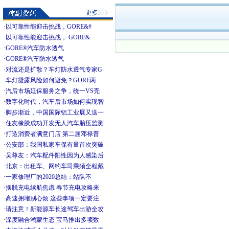
·
以可靠性能迎击挑战，GORE&#
·
以可靠性能迎击挑战， GORE&
·
GORE®汽车防水透气
·
GORE®汽车防水透气
·
对流还是扩散？车灯防水透气专家G
·
车灯凝露风险如何避免？GORE两
·
汽后市场延保服务之争，统一VS壳
·
数字化时代，汽车后市场如何实现智
·
脚步渐近，中国国际铝工业展又送一
·
住友橡胶成功开发无人汽车胎压监测
·
打造消费者满意门店 第二届邓禄普
·
公安部：我国私家车保有量首次突破
·
吴尊友：汽车配件阳性因为人感染后
·
北京：出租车、网约车司乘须全程戴
·
一家修理厂的2020总结：站队不
·
摆脱充电续航焦虑 春节充电攻略来
·
高速拥堵别心烦 这些事项一定要注
·
请注意！新能源车长途驾车出游全攻
·
深度融合鸿蒙生态 宝马推出多项数