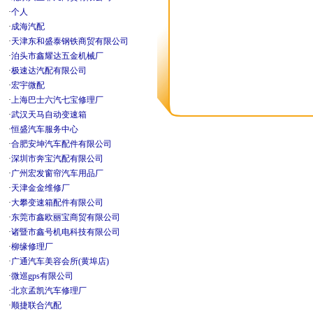
·
个人
·
成海汽配
·
天津东和盛泰钢铁商贸有限公司
·
泊头市鑫耀达五金机械厂
·
极速达汽配有限公司
·
宏宇微配
·
上海巴士六汽七宝修理厂
·
武汉天马自动变速箱
·
恒盛汽车服务中心
·
合肥安坤汽车配件有限公司
·
深圳市奔宝汽配有限公司
·
广州宏发窗帘汽车用品厂
·
天津金金维修厂
·
大攀变速箱配件有限公司
·
东莞市鑫欧丽宝商贸有限公司
·
诸暨市鑫号机电科技有限公司
·
柳缘修理厂
·
广通汽车美容会所(黄埠店)
·
微巡gps有限公司
·
北京孟凯汽车修理厂
·
顺捷联合汽配