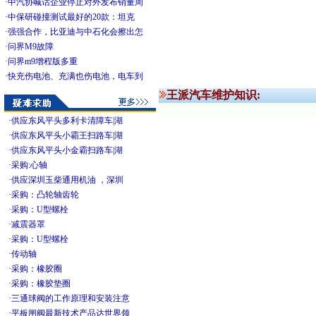
·
中汽协喊话企业停止对外发布销量周
·
中保研碰撞测试最好的20款：坦克
·
强强合作，比亚迪与中石化会擦出怎
·
问界M9故障
·
问界m9增程版多重
·
快充伤电池、充满也伤电池，电车到
王派汽车维护知识:
·
供应东风平头多利卡清障车|湖
·
供应东风平头小霸王扫路车|湖
·
供应东风平头小金霸扫路车|湖
·
采购:心轴
·
供应深圳玉柴通用机油 ，深圳
·
采购：凸轮轴齿轮
·
采购：U型螺栓
·
减震器罩
·
采购：U型螺栓
·
传动轴
·
采购：橡胶圈
·
采购：橡胶垫圈
·
三通球阀的工作原理和安装注意
·
平板闸阀最新技术产品达世界领