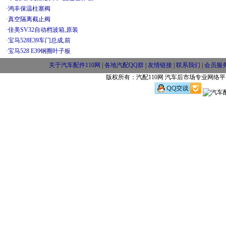
·
鸿丰保温柱塞阀
·
真空隔离截止阀
·
佳美SV32自动档波箱,原装
·
宝马528E39车门总成,前
·
宝马528 E39钢圈叶子板
关于汽车配件110网
|
各地汽配QQ群
|
友情链接
|
联系我们
|
会员服
版权所有：汽配110网 汽车后市场专业网络平台 w