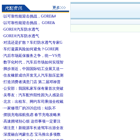
·
以可靠性能迎击挑战，GORE&#
·
以可靠性能迎击挑战， GORE&
·
GORE®汽车防水透气
·
GORE®汽车防水透气
·
对流还是扩散？车灯防水透气专家G
·
车灯凝露风险如何避免？GORE两
·
汽后市场延保服务之争，统一VS壳
·
数字化时代，汽车后市场如何实现智
·
脚步渐近，中国国际铝工业展又送一
·
住友橡胶成功开发无人汽车胎压监测
·
打造消费者满意门店 第二届邓禄普
·
公安部：我国私家车保有量首次突破
·
吴尊友：汽车配件阳性因为人感染后
·
北京：出租车、网约车司乘须全程戴
·
一家修理厂的2020总结：站队不
·
摆脱充电续航焦虑 春节充电攻略来
·
高速拥堵别心烦 这些事项一定要注
·
请注意！新能源车长途驾车出游全攻
·
深度融合鸿蒙生态 宝马推出多项数