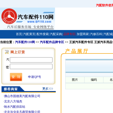
汽配软件使
首页|
汽配黄页|
配件搜索|
汽配采购|
品牌专区|
加盟商家|
汽修百科|
汽配城|
当前位置：
汽车配件110网
>>
汽车配件品牌专区
>> 王派汽车配件专区 王派汽车用
申请QP号
图片
编码
名
·
佛山市固德美汽配有限公司
·
北京八方瑞杰
·
响水汽配供应站
·
北京兴业非凡商贸有限公司