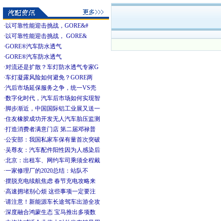
·
以可靠性能迎击挑战，GORE&#
·
以可靠性能迎击挑战， GORE&
·
GORE®汽车防水透气
·
GORE®汽车防水透气
·
对流还是扩散？车灯防水透气专家G
·
车灯凝露风险如何避免？GORE两
·
汽后市场延保服务之争，统一VS壳
·
数字化时代，汽车后市场如何实现智
·
脚步渐近，中国国际铝工业展又送一
·
住友橡胶成功开发无人汽车胎压监测
·
打造消费者满意门店 第二届邓禄普
·
公安部：我国私家车保有量首次突破
·
吴尊友：汽车配件阳性因为人感染后
·
北京：出租车、网约车司乘须全程戴
·
一家修理厂的2020总结：站队不
·
摆脱充电续航焦虑 春节充电攻略来
·
高速拥堵别心烦 这些事项一定要注
·
请注意！新能源车长途驾车出游全攻
·
深度融合鸿蒙生态 宝马推出多项数