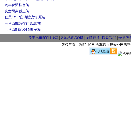
·
鸿丰保温柱塞阀
·
真空隔离截止阀
·
佳美SV32自动档波箱,原装
·
宝马528E39车门总成,前
·
宝马528 E39钢圈叶子板
关于汽车配件110网
|
各地汽配QQ群
|
友情链接
|
联系我们
|
会员服
版权所有：汽配110网 汽车后市场专业网络平台 w