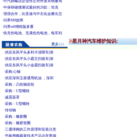
·
中汽协喊话企业停止对外发布销量周
·
中保研碰撞测试最好的20款：坦克
·
强强合作，比亚迪与中石化会擦出怎
·
问界M9故障
·
问界m9增程版多重
·
快充伤电池、充满也伤电池，电车到
星月神汽车维护知识:
·
供应东风平头多利卡清障车|湖
·
供应东风平头小霸王扫路车|湖
·
供应东风平头小金霸扫路车|湖
·
采购:心轴
·
供应深圳玉柴通用机油 ，深圳
·
采购：凸轮轴齿轮
·
采购：U型螺栓
·
减震器罩
·
采购：U型螺栓
·
传动轴
·
采购：橡胶圈
·
采购：橡胶垫圈
·
三通球阀的工作原理和安装注意
·
平板闸阀最新技术产品达世界领