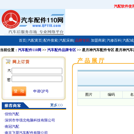
汽配软件使
首页|
汽配黄页|
配件搜索|
汽配采购|
品牌专区|
加盟商家|
汽修百科|
汽配城|
当前位置：
汽车配件110网
>>
汽车配件品牌专区
>> 星月神汽车配件专区 星月神汽
申请QP号
图片
编码
名
·
佳怡汽配
·
深圳市华强北电脑科技有限公司
·
南冠汽配
·
南京飞盟汽车配件有限公司