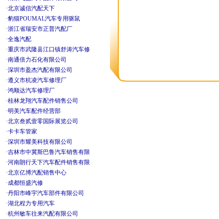
·
北京诚信汽配天下
·
豹猫POUMAL汽车专用驱鼠
·
浙江省瑞安市正普汽配厂
·
全逸汽配
·
重庆市武隆县江口镇舒涛汽车修
·
南通倍力石化有限公司
·
深圳市盈杰汽配有限公司
·
遵义市杭凌汽车修理厂
·
鸿顺达汽车修理厂
·
桂林龙翔汽车配件销售公司
·
明美汽车配件经营部
·
北京叁贰壹零国际展览公司
·
卡卡车管家
·
深圳市耀美科技有限公司
·
吉林市中冀斯巴鲁汽车销售有限
·
河南朗行天下汽车配件销售有限
·
北京亿博汽配销售中心
·
成都恒盛汽修
·
丹阳市峰宇汽车部件有限公司
·
湖北程力专用汽车
·
杭州敏车往来汽配有限公司