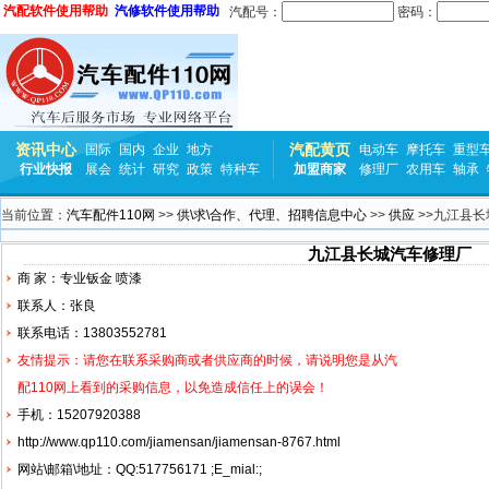
汽配软件使用帮助
汽修软件使用帮助
汽配号：
密码：
资讯中心
汽配黄页
国际
国内
企业
地方
电动车
摩托车
重型
行业快报
展会
统计
研究
政策
特种车
加盟商家
修理厂
农用车
轴承
当前位置：
汽车配件110网
>>
供\求\合作、代理、招聘信息中心
>>
供应
>>九江县
九江县长城汽车修理厂
商 家：专业钣金 喷漆
联系人：张良
联系电话：13803552781
友情提示：请您在联系采购商或者供应商的时候，请说明您是从汽
配110网上看到的采购信息，以免造成信任上的误会！
手机：15207920388
http://www.qp110.com/jiamensan/jiamensan-8767.html
网站\邮箱\地址：QQ:517756171 ;E_mial:;