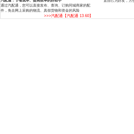
汽配通：节省成本、提高效率的好助手
置自己为好友，方
通过汽配通，您可以直接发布、查询、订购同城商家的配
件，免去网上采购的物流、真假货物和资金的风险
>>>汽配通【汽配通 13.60】