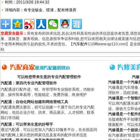
时间：2011/3/26 19:44:32
详细内容：有专业钣金、喷漆，配有烤漆房
交易安全提示：
所有发布的供求信息,其合法性和真实性由供求信息提供者负责,请您
量、退换货、服务瑕疵、信息虚假等争议和纠纷,您可以依照相关法律法规直接与信息
于使用本网站而引起的损失,不承担责任。【
汽车配件
110网www.qp110.com】
站
可以给您带来生意的专业汽配管理软件
汽修
汽修通是一个汽修
汽配通：第四代专业汽配管理软件
汽修通是汽车维修
汽配通进行配件进、销、存管理和专业报价系统，功能全
理软件，流程清晰
面，操作简单易用，性能稳定，免费升级、终身维护
汽修通是一个智能
汽配通：自动化网站创建和网络营销工具
可以用汽配通光速
汽配通免费注册后，就可以创建一个属于自己的专业汽配
送。接收方立即会
网站，包括企业介绍、供求、商品展示、人才招聘、联系
汽修通是一个配件
我们等功能
当疑难配件不知哪
汽配通：可以带来生意的好帮手
搜索配件，可以传
通过汽配通，可以让您加入汽配110服务平台，在全国及同
汽修通是一个超级
城汽配网上展示您的商家信息及发布的配件供求信息
在汽修通的“联盟