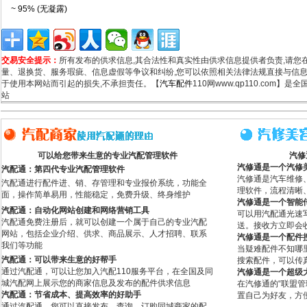
~ 95% (无凝露)
交易安全提示：
所有发布的供求信息,其合法性和真实性由供求信息提供者负责,请您
量、退换货、服务瑕疵、信息虚假等争议和纠纷,您可以依照相关法律法规直接与信息
于使用本网站而引起的损失,不承担责任。【
汽车配件
110网www.qp110.com】
站
可以给您带来生意的专业汽配管理软件
汽修
汽修通是一个汽修
汽配通：第四代专业汽配管理软件
汽修通是汽车维修
汽配通进行配件进、销、存管理和专业报价系统，功能全
理软件，流程清晰
面，操作简单易用，性能稳定，免费升级、终身维护
汽修通是一个智能
汽配通：自动化网站创建和网络营销工具
可以用汽配通光速
汽配通免费注册后，就可以创建一个属于自己的专业汽配
送。接收方立即会
网站，包括企业介绍、供求、商品展示、人才招聘、联系
汽修通是一个配件
我们等功能
当疑难配件不知哪
汽配通：可以带来生意的好帮手
搜索配件，可以传
通过汽配通，可以让您加入汽配110服务平台，在全国及同
汽修通是一个超级
城汽配网上展示您的商家信息及发布的配件供求信息
在汽修通的“联盟
汽配通：节省成本、提高效率的好助手
置自己为好友，方
通过汽配通，您可以直接发布、查询、订购同城商家的配