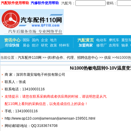
汽配软件使用帮助
汽修软件使用帮助
汽配号：
密码：
资讯中心
汽配黄页
国际
国内
企业
地方
电动车
摩托车
重型
行业快报
展会
统计
研究
政策
特种车
加盟商家
修理厂
农用车
轴承
当前位置：
汽车配件110网
>>
供\求\合作、代理、招聘信息中心
>>
供应
>>Ni100
Ni1000热敏电阻转0-10V温度
商 家：深圳市晟安瑞电子科技有限公司
联系人：张成
联系电话：13410003116
友情提示：请您在联系采购商或者供应商的时候，请说明您是从汽
配110网上看到的采购信息，以免造成信任上的误会！
手机：13410003116
http://www.qp110.com/jiamensan/jiamensan-159501.html
网站\邮箱\地址：QQ:3183674708