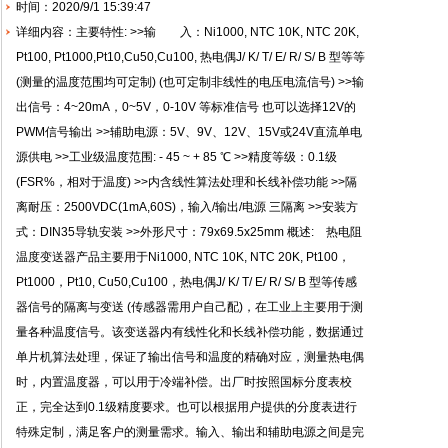
时间：2020/9/1 15:39:47
详细内容：主要特性: >>输 入：Ni1000, NTC 10K, NTC 20K,
Pt100, Pt1000,Pt10,Cu50,Cu100, 热电偶J/ K/ T/ E/ R/ S/ B 型等等
(测量的温度范围均可定制) (也可定制非线性的电压电流信号) >>输
出信号：4~20mA，0~5V，0-10V 等标准信号 也可以选择12V的
PWM信号输出 >>辅助电源：5V、9V、12V、15V或24V直流单电
源供电 >>工业级温度范围: - 45 ~ + 85 ℃ >>精度等级：0.1级
(FSR%，相对于温度) >>内含线性算法处理和长线补偿功能 >>隔
离耐压：2500VDC(1mA,60S)，输入/输出/电源 三隔离 >>安装方
式：DIN35导轨安装 >>外形尺寸：79x69.5x25mm 概述: 热电阻
温度变送器产品主要用于Ni1000, NTC 10K, NTC 20K, Pt100，
Pt1000，Pt10, Cu50,Cu100，热电偶J/ K/ T/ E/ R/ S/ B 型等传感
器信号的隔离与变送 (传感器需用户自己配)，在工业上主要用于测
量各种温度信号。该变送器内有线性化和长线补偿功能，数据通过
单片机算法处理，保证了输出信号和温度的精确对应，测量热电偶
时，内置温度器，可以用于冷端补偿。出厂时按照国标分度表校
正，完全达到0.1级精度要求。也可以根据用户提供的分度表进行
特殊定制，满足客户的测量需求。输入、输出和辅助电源之间是完