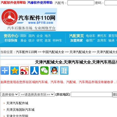
汽配软件使用帮助
汽修软件使用帮助
汽配号：
密码：
资讯中心
汽配黄页
国际
国内
企业
地方
电动车
摩托车
重型
行业快报
展会
统计
研究
政策
特种车
加盟商家
修理厂
农用车
轴承
当前位置：
汽车配件110网
>>
中国汽配城大全
>>
天津汽配城大全
>>
天津汽配城大
天津汽配城大全,天津汽车城大全,天津汽车用品
如果您发现在您所在区域的汽车城、汽车市场、汽配城、汽车用品市场没有被收录，
(所在地区)
天津汽车配件城
天津滨海国际汽车城
天津北方汽贸园