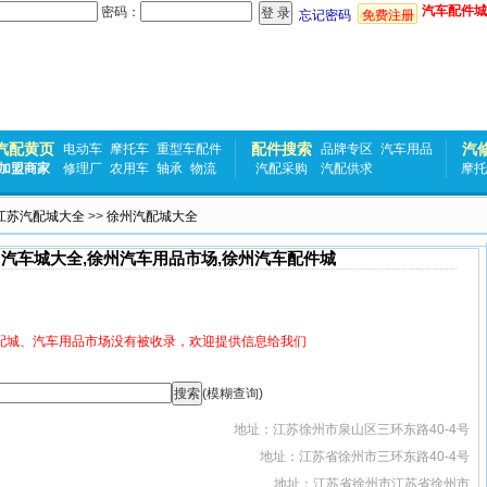
汽车配件城
密码：
忘记密码
免费注册
汽配黄页
配件搜索
汽
电动车
摩托车
重型车配件
品牌专区
汽车用品
加盟商家
修理厂
农用车
轴承
物流
汽配采购
汽配供求
摩托
江苏汽配城大全
>>
徐州汽配城大全
州汽车城大全,徐州汽车用品市场,徐州汽车配件城
配城、汽车用品市场没有被收录，欢迎提供信息给我们
(模糊查询)
地址：江苏徐州市泉山区三环东路40-4号
地址：江苏省徐州市三环东路40-4号
地址：江苏省徐州市江苏省徐州市