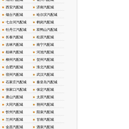
西安汽配城
济南汽配城
烟台汽配城
哈尔滨汽配城
七台河汽配城
鹤岗汽配城
牡丹江汽配城
双鸭山汽配城
长春汽配城
松原汽配城
吉林汽配城
南宁汽配城
桂林汽配城
河池汽配城
柳州汽配城
贺州汽配城
合肥汽配城
淮北汽配城
宿州汽配城
武汉汽配城
石家庄汽配城
秦皇岛汽配城
张家口汽配城
保定汽配城
唐山汽配城
太原汽配城
大同汽配城
朔州汽配城
忻州汽配城
阳泉汽配城
兰州汽配城
甘南汽配城
金昌汽配城
酒泉汽配城