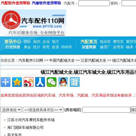
汽配软件使用帮助
汽修软件使用帮助
汽配号：
密码：
资讯中心
汽配黄页
国际
国内
企业
地方
电动车
摩托车
重型
行业快报
展会
统计
研究
政策
特种车
加盟商家
修理厂
农用车
轴承
当前位置：
汽车配件110网
>>
中国汽配城大全
>>
江苏汽配城大全
>>
镇江汽配城大
镇江汽配城大全,镇江汽车城大全,镇江汽车用品
如果您发现在您所在区域的汽车城、汽车市场、汽配城、汽车用品市场没有被收录，
(所在地区)
江苏小河汽车摩托车配件市场
海门国际车城有限公司
苏北车市