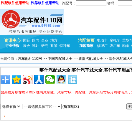
汽配软件使用帮助
汽修软件使用帮助
汽配号：
密码：
资讯中心
汽配黄页
国际
国内
企业
地方
电动车
摩托车
重型
行业快报
展会
统计
研究
政策
特种车
加盟商家
修理厂
农用车
轴承
当前位置：
汽车配件110网
>>
中国汽配城大全
>>
新疆汽配城大全
>>
喀什汽配城大
喀什汽配城大全,喀什汽车城大全,喀什汽车用品
如果您发现在您所在区域的汽车城、汽车市场、汽配城、汽车用品市场没有被收录，
(所在地区)